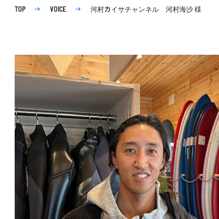
河村カイサチャンネル
河村海沙
様
TOP
VOICE