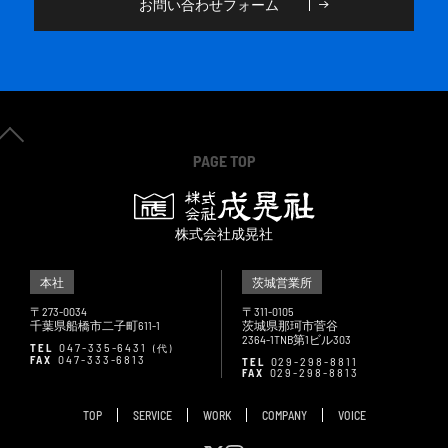
お問い合わせフォーム
PAGE TOP
株式会社成晃社
本社
茨城営業所
〒273-0034
〒311-0105
千葉県船橋市二子町
茨城県那珂市菅谷
611-1
第
ビル
2364-1TNB
1
303
047-335-6431
TEL
(代)
047-333-6813
FAX
029-298-8811
TEL
029-298-8813
FAX
TOP
SERVICE
WORK
COMPANY
VOICE