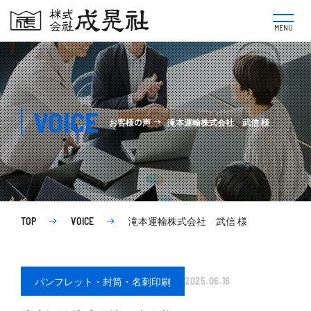
MENU
VOICE
お客様の声
滝本運輸株式会社
武信
様
滝本運輸株式会社
武信
様
TOP
VOICE
パンフレット・封筒・名刺印刷
2025.06.18